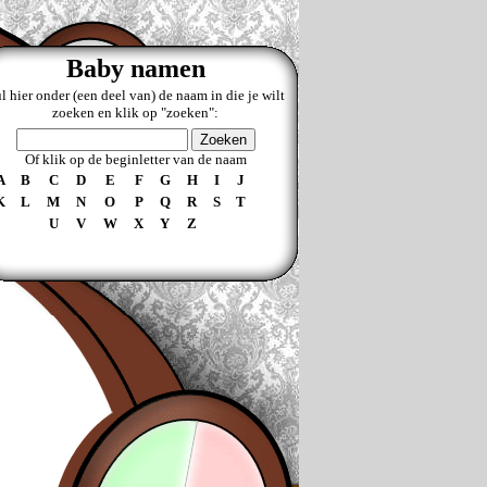
Baby namen
l hier onder (een deel van) de naam in die je wilt
zoeken en klik op "zoeken":
Of klik op de beginletter van de naam
A
B
C
D
E
F
G
H
I
J
K
L
M
N
O
P
Q
R
S
T
U
V
W
X
Y
Z