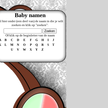
Baby namen
l hier onder (een deel van) de naam in die je wilt
zoeken en klik op "zoeken":
Of klik op de beginletter van de naam
A
B
C
D
E
F
G
H
I
J
K
L
M
N
O
P
Q
R
S
T
U
V
W
X
Y
Z