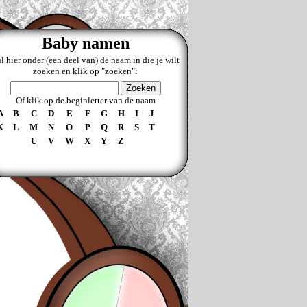
Baby namen
l hier onder (een deel van) de naam in die je wilt
zoeken en klik op "zoeken":
Of klik op de beginletter van de naam
A
B
C
D
E
F
G
H
I
J
K
L
M
N
O
P
Q
R
S
T
U
V
W
X
Y
Z