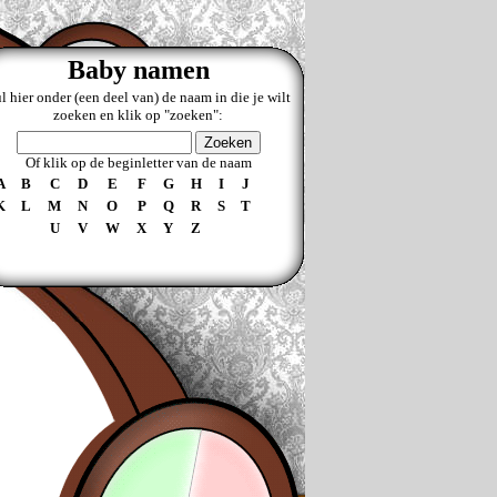
Baby namen
l hier onder (een deel van) de naam in die je wilt
zoeken en klik op "zoeken":
Of klik op de beginletter van de naam
A
B
C
D
E
F
G
H
I
J
K
L
M
N
O
P
Q
R
S
T
U
V
W
X
Y
Z