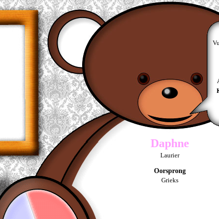
Vu
Daphne
Laurier
Oorsprong
Grieks