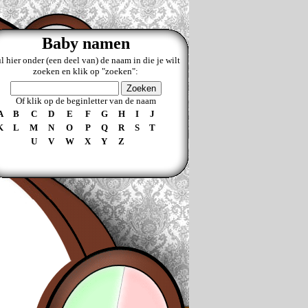
Baby namen
l hier onder (een deel van) de naam in die je wilt
zoeken en klik op "zoeken":
Of klik op de beginletter van de naam
A
B
C
D
E
F
G
H
I
J
K
L
M
N
O
P
Q
R
S
T
U
V
W
X
Y
Z