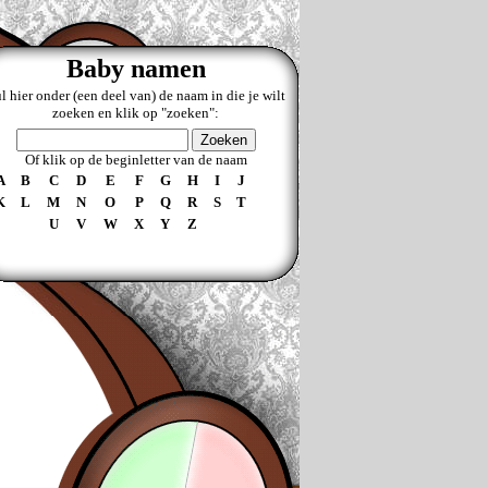
Baby namen
l hier onder (een deel van) de naam in die je wilt
zoeken en klik op "zoeken":
Of klik op de beginletter van de naam
A
B
C
D
E
F
G
H
I
J
K
L
M
N
O
P
Q
R
S
T
U
V
W
X
Y
Z