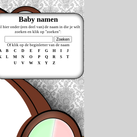
Baby namen
l hier onder (een deel van) de naam in die je wilt
zoeken en klik op "zoeken":
Of klik op de beginletter van de naam
A
B
C
D
E
F
G
H
I
J
K
L
M
N
O
P
Q
R
S
T
U
V
W
X
Y
Z